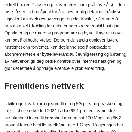
enkelt bruker. Plasseringen av ruteren har også mye å si – den
bør stå sentralt og åpent for å gi best mulig dekning. Trådløse
signaler kan svekkes av vegger og elektronikk, så vurder å
bruke kablet tilkobling for enheter som krever stabil hastighet.
Oppdatering av ruterens programvare og bytte til nyere utstyr
kan også gi bedre ytelse. Dersom du stadig opplever lavere
hastighet enn forventet, kan det lønne seg å oppgradere
abonnementet eller bytte leverandør. Jevnlig testing og justering
av nettverket gir deg bedre kontroll over internett hastighet og
gjør det lettere å oppdage eventuelle problemer tidlig.
Fremtidens nettverk
Utviklingen av teknologi som fiber og 5G gir stadig raskere og
mer stabile nettverk. I 2024 hadde 99,1 prosent av norske
husstander tilgang til bredbånd med minst 100 Mbps, og 96,2
prosent kunne bestille bredbånd med 1 Gbps. Regjeringen har
som mål at alle skal ha tilbud om bredbånd med minst 100