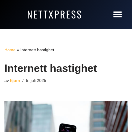
Hopp
NETTBUTIKK LØ
NETTBUTIKK 
NETTBUTIKK JOOML
til
innholdet
Home
»
Internett hastighet
Internett hastighet
av
Bjørn
5. juli 2025