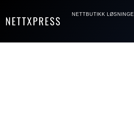
NETTBUTIKK LØSNING
Hopp
til
innholdet