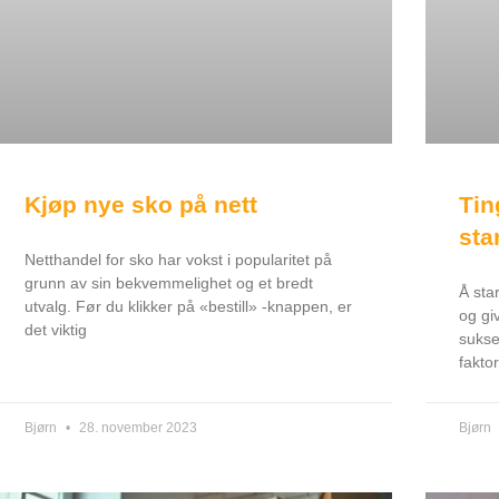
Tin
Kjøp nye sko på nett
sta
Netthandel for sko har vokst i popularitet på
grunn av sin bekvemmelighet og et bredt
Å sta
utvalg. Før du klikker på «bestill» -knappen, er
og gi
det viktig
sukse
fakto
Bjørn
28. november 2023
Bjørn